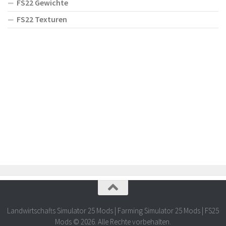
FS22 Gewichte
FS22 Texturen
Landwirtschafts Simulator 25 Mods | Farming Simulator 25 Mods | FS25
Mods © 2026. Alle Rechte vorbehalten.