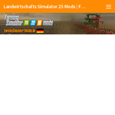
Landwirtschafts Simulator 25 Mods | Farming Simulator 25 Mods | FS25 Mods