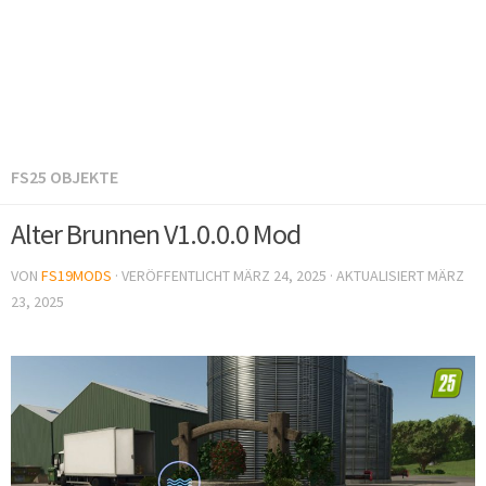
FS25 OBJEKTE
Alter Brunnen V1.0.0.0 Mod
VON
FS19MODS
· VERÖFFENTLICHT
MÄRZ 24, 2025
· AKTUALISIERT
MÄRZ
23, 2025