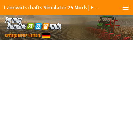
Landwirtschafts Simulator 25 Mods | Farming Simulator 25 Mods | FS25 Mods