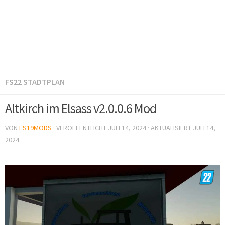
FS22 STADTPLAN
Altkirch im Elsass v2.0.0.6 Mod
VON
FS19MODS
· VERÖFFENTLICHT
JULI 14, 2024
· AKTUALISIERT
JULI 14,
2024