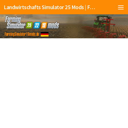
Landwirtschafts Simulator 25 Mods | Farming Simulator 25 Mods | FS25 Mods