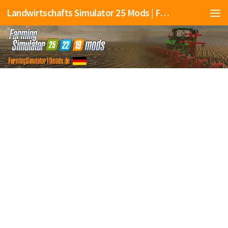
Landwirtschafts Simulator 25 Mods | Farming Simulator 25 Mods | FS25 Mods