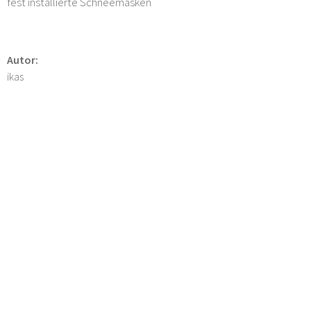
fest installierte Schneemasken
Autor:
ikas