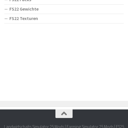
FS22 Gewichte
FS22 Texturen
Landwirtschafts Simulator 25 Mods | Farming Simulator 25 Mods | FS25