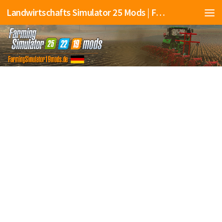
Landwirtschafts Simulator 25 Mods | Farming Simulator 25 Mods | FS25 Mods