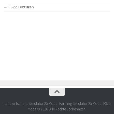
FS22 Texturen
Landwirtschafts Simulator 25 Mods | Farming Simulator 25 Mods | FS25
Mods © 2026. Alle Rechte vorbehalten.