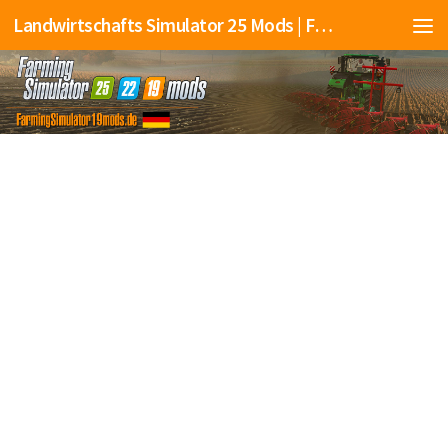
Landwirtschafts Simulator 25 Mods | Farming Simulator 25 Mods | FS25 Mods