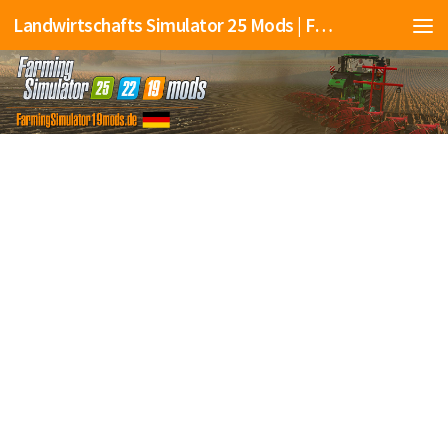
Landwirtschafts Simulator 25 Mods | Farming Simulator 25 Mods | FS25 Mods