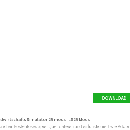
DOWNLOAD
ndwirtschafts Simulator 25 mods | LS25 Mods
ind ein kostenloses Spiel Quelldateien und es funktioniert wie Addons