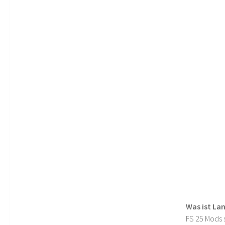
Was ist La
FS 25 Mods s