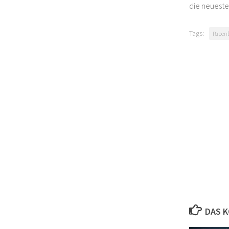
die neueste
Tags:
Papen
DAS K