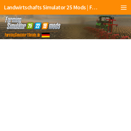
Landwirtschafts Simulator 25 Mods | Farming Simulator 25 Mods | FS25 Mods