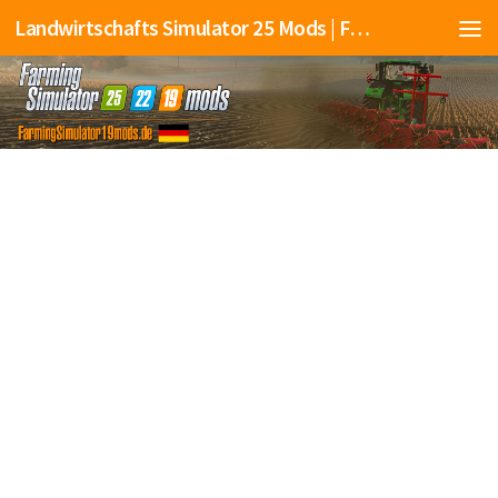
Landwirtschafts Simulator 25 Mods | Farming Simulator 25 Mods | FS25 Mods