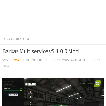
FS25 FAHRZEUGE
Barkas Multiservice v5.1.0.0 Mod
VON
FS19MODS
· VERÖFFENTLICHT
JULI 11, 2025
· AKTUALISIERT
JULI 11,
2025