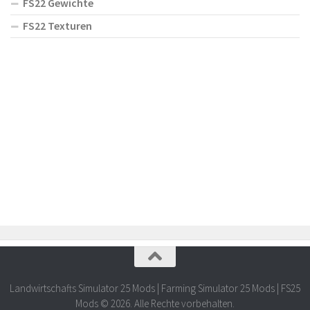
FS22 Gewichte
FS22 Texturen
Landwirtschafts Simulator 25 Mods | Farming Simulator 25 Mods | FS25
Mods © 2026. Alle Rechte vorbehalten.