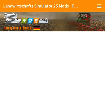
Landwirtschafts Simulator 25 Mods | Farming Simulator 25 Mods | FS25 Mods