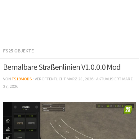
FS25 OBJEKTE
Bemalbare Straßenlinien V1.0.0.0 Mod
VON
FS19MODS
· VERÖFFENTLICHT
MÄRZ 28, 2026
· AKTUALISIERT
MÄRZ
27, 2026