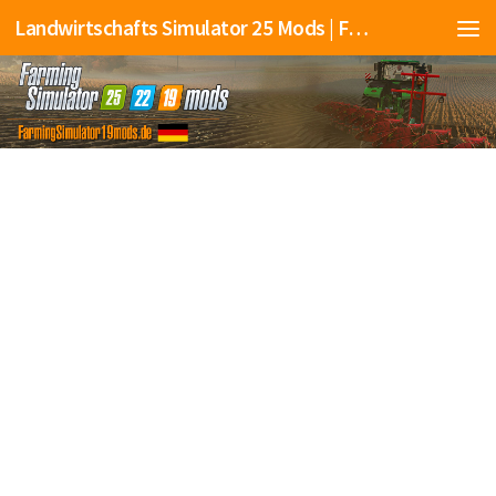
Landwirtschafts Simulator 25 Mods | Farming Simulator 25 Mods | FS25 Mods