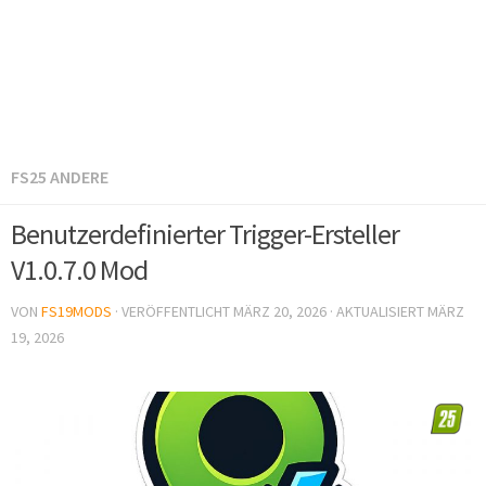
FS25 ANDERE
Benutzerdefinierter Trigger-Ersteller
V1.0.7.0 Mod
VON
FS19MODS
· VERÖFFENTLICHT
MÄRZ 20, 2026
· AKTUALISIERT
MÄRZ
19, 2026