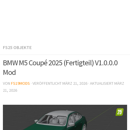
FS25 OBJEKTE
BMW M5 Coupé 2025 (Fertigteil) V1.0.0.0
Mod
VON
FS19MODS
· VERÖFFENTLICHT
MÄRZ 21, 2026
· AKTUALISIERT
MÄRZ
21, 2026