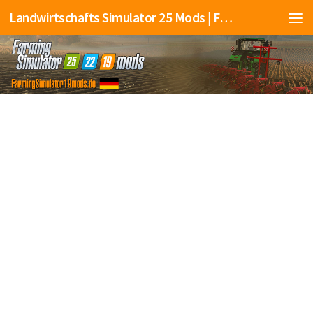
Landwirtschafts Simulator 25 Mods | Farming Simulator 25 Mods | FS25 Mods