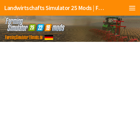
Landwirtschafts Simulator 25 Mods | Farming Simulator 25 Mods | FS25 Mods