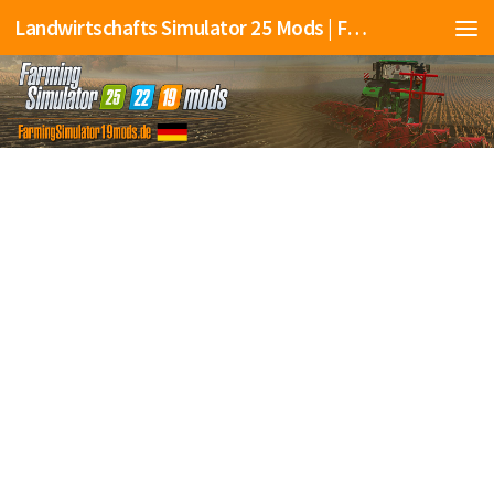
Landwirtschafts Simulator 25 Mods | Farming Simulator 25 Mods | FS25 Mods