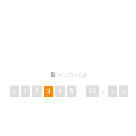
Seite 3 von 18
«
1
2
4
5
10
»
»
3
.
.