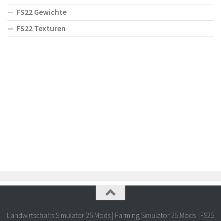
FS22 Gewichte
FS22 Texturen
Landwirtschafts Simulator 25 Mods | Farming Simulator 25 Mods | FS25