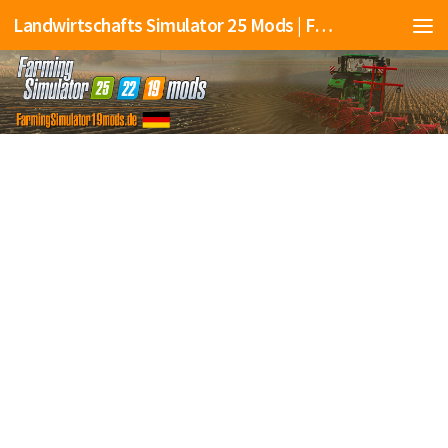
Landwirtschafts Simulator 25 Mods | Farming Simulator 25 Mods | FS25 Mods