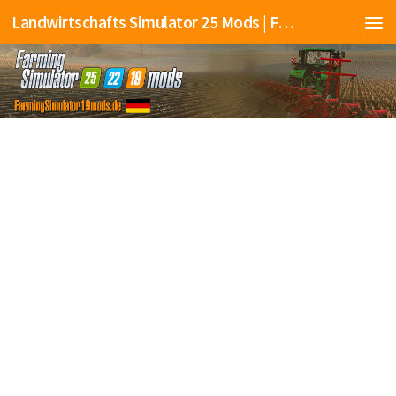
Landwirtschafts Simulator 25 Mods | Farming Simulator 25 Mods | FS25 Mods