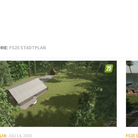
RIE:
FS25 STADTPLAN
LAN
JULI 14, 2026
FS25 