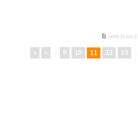
Seite 11 von 3
«
«
9
10
12
13
11
.
.