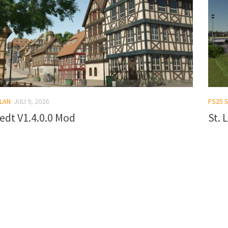
LAN
JULI 9, 2026
FS25 
edt V1.4.0.0 Mod
St. 