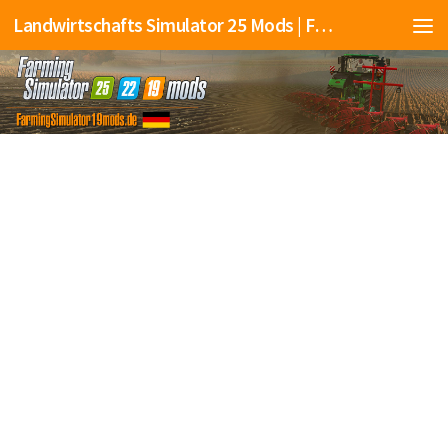
Landwirtschafts Simulator 25 Mods | Farming Simulator 25 Mods | FS25 Mods