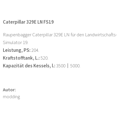
Caterpillar 329E LN FS19
Raupenbagger Caterpillar 329E LN für den Landwirtschafts-
Simulator 19.
Leistung, PS:
204.
Kraftstofftank, L.:
520.
Kapazität des Kessels, l.:
3500〡5000.
Autor:
modding