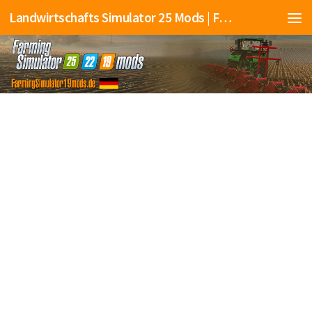
Landwirtschafts Simulator 25 Mods | Farming Simulator 25 Mods | FS25 Mods