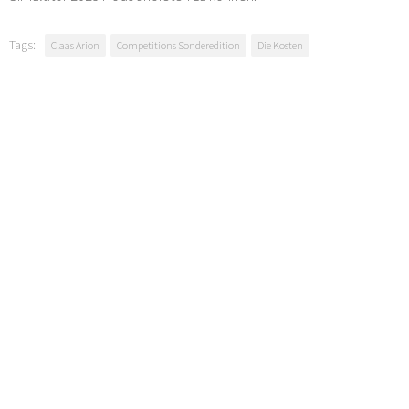
Tags:
Claas Arion
Competitions Sonderedition
Die Kosten