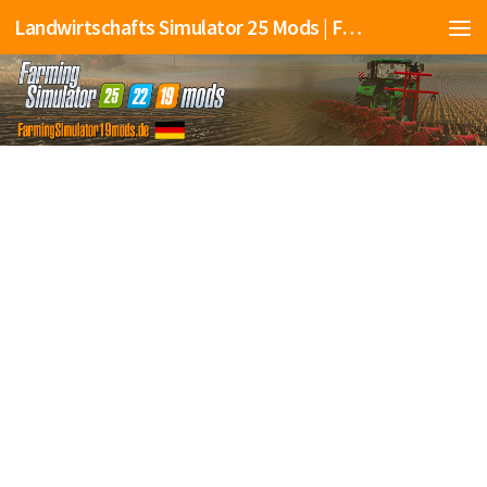
Landwirtschafts Simulator 25 Mods | Farming Simulator 25 Mods | FS25 Mods