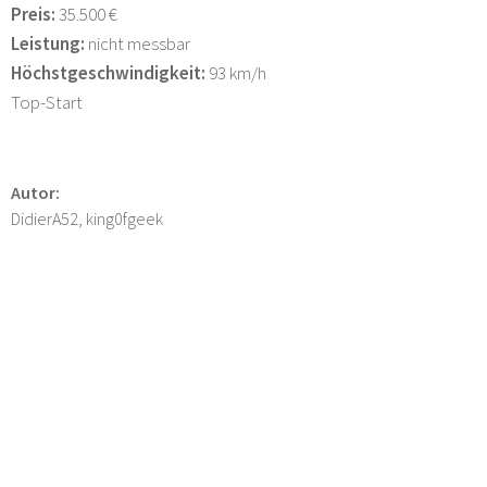
Preis:
35.500 €
Leistung:
nicht messbar
Höchstgeschwindigkeit:
93 km/h
Top-Start
Autor:
DidierA52, king0fgeek