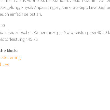
r ist mein Claas Axion 900. Die Standardversion stammt von 
ckregelung, Physik-Anpassungen, Kamera-Skript, Live-Dashb
euch einfach selbst an.
000
ion, Feuerlöscher, Kameraanzeige, Motorleistung bei 40-50 
Motorleistung 445 PS
iche Mods:
e Steuerung
 Live