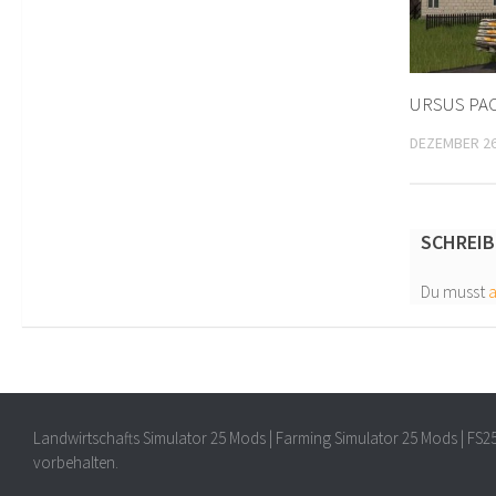
URSUS PACK
DEZEMBER 26
SCHREIB
Du musst
Landwirtschafts Simulator 25 Mods | Farming Simulator 25 Mods | FS2
vorbehalten.