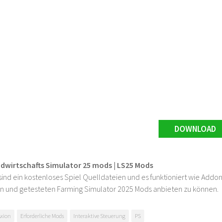
DOWNLOAD
ndwirtschafts Simulator 25 mods | LS25 Mods
ind ein kostenloses Spiel Quelldateien und es funktioniert wie Addons
n und getesteten Farming Simulator 2025 Mods anbieten zu können.
Axion
Erforderliche Mods
Interaktive Steuerung
PS