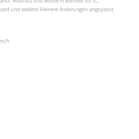
Giants' Modhub und wurde in Blender für IC,
oard und weitere kleinere Änderungen angepasst.
km/h