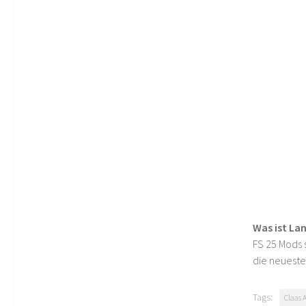
Was ist La
FS 25 Mods s
die neueste
Tags:
Claas 