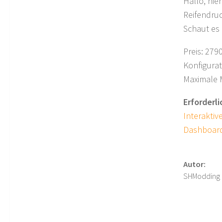
Hallo, hie
Reifendru
Schaut es 
Preis: 279
Konfigurat
Maximale 
Erforderl
Interaktiv
Dashboard
Autor:
SHModding