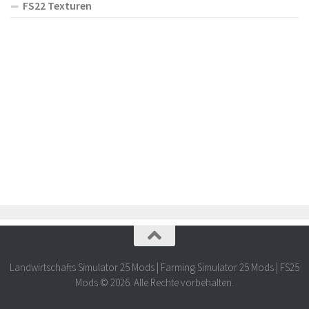
FS22 Texturen
Landwirtschafts Simulator 25 Mods | Farming Simulator 25 Mods | FS25
Mods © 2026. Alle Rechte vorbehalten.