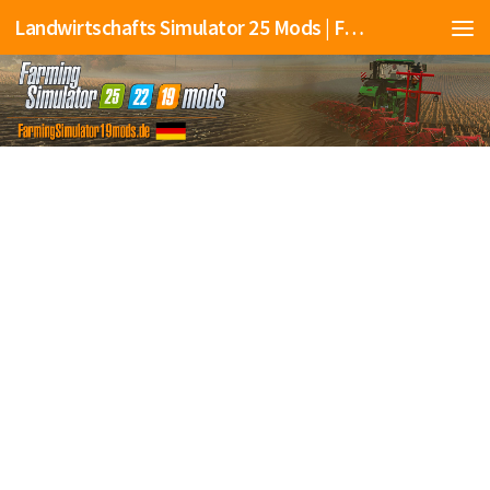
Landwirtschafts Simulator 25 Mods | Farming Simulator 25 Mods | FS25 Mods