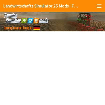
Landwirtschafts Simulator 25 Mods | Farming Simulator 25 Mods | FS25 Mods