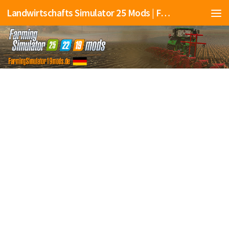
Landwirtschafts Simulator 25 Mods | Farming Simulator 25 Mods | FS25 Mods