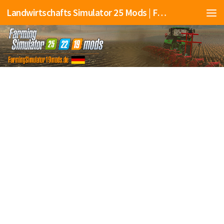
Landwirtschafts Simulator 25 Mods | Farming Simulator 25 Mods | FS25 Mods