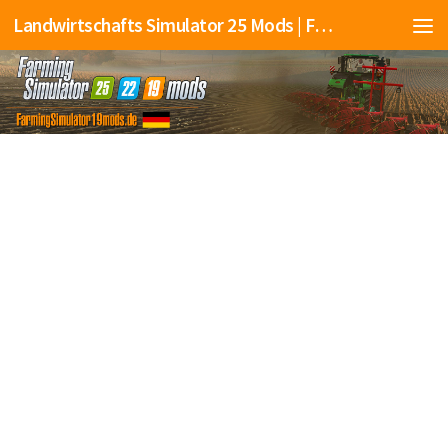
Landwirtschafts Simulator 25 Mods | Farming Simulator 25 Mods | FS25 Mods