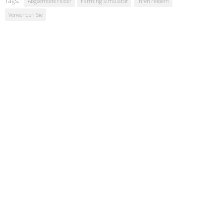
Tags:
Abgeerntete Felder
Farming Simulator
Ihren Feldern
Verwenden Sie