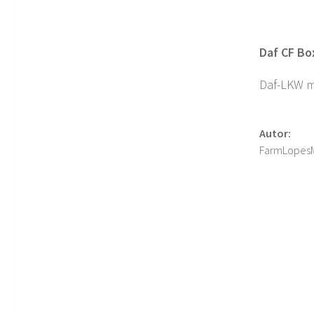
Daf CF Bo
Daf-LKW mi
Autor:
FarmLopes