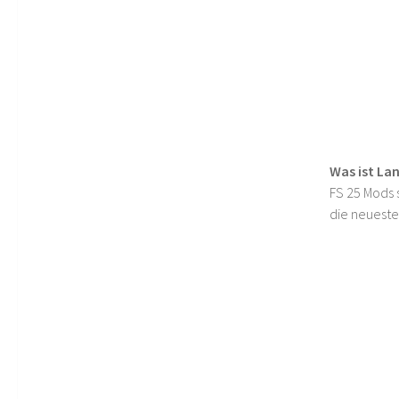
Was ist La
FS 25 Mods s
die neueste