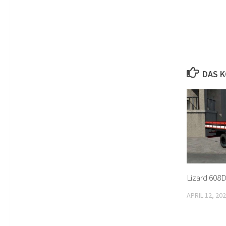
DAS K
Lizard 608D
APRIL 12, 20