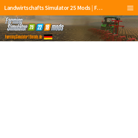
Landwirtschafts Simulator 25 Mods | Farming Simulator 25 Mods | FS25 Mods