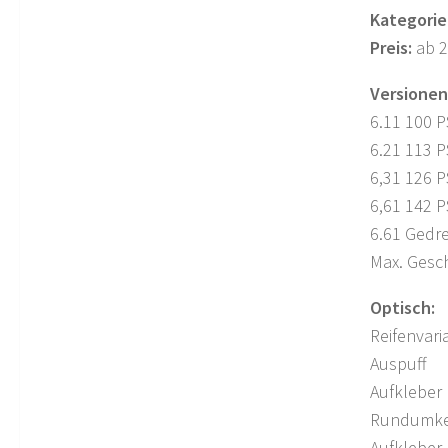
Kategorie
Preis:
ab 2
Versionen
6.11 100 P
6.21 113 P
6,31 126 P
6,61 142 P
6.61 Gedr
Max. Gesch
Optisch:
Reifenvari
Auspuff
Aufkleber
Rundumke
Aufkleber