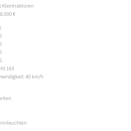
:
Kleintraktoren
8.000 €
:
S
S
S
S
eht 163
windigkeit: 40 km/h
anten
nnleuchten