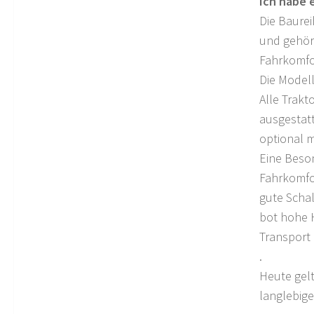
Ich habe 
Die Baurei
und gehört
Fahrkomfo
Die Modell
Alle Trakt
ausgestatt
optional mi
Eine Beso
Fahrkomfo
gute Scha
bot hohe H
Transport
.
Heute gelt
langlebige