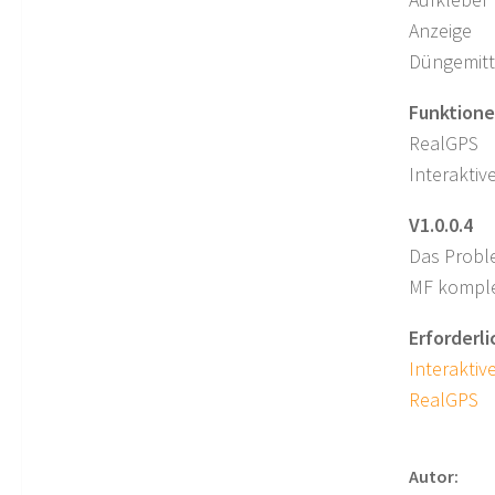
Anzeige
Düngemitt
Funktione
RealGPS
Interaktiv
V1.0.0.4
Das Proble
MF komple
Erforderl
Interaktiv
RealGPS
Autor: