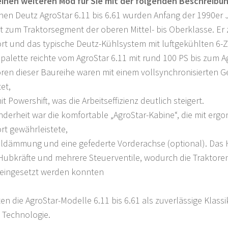
einen weiteren Mod für Sie mit der folgenden Beschreibun
hen Deutz AgroStar 6.11 bis 6.61 wurden Anfang der 1990er 
 zum Traktorsegment der oberen Mittel- bis Oberklasse. Er 
rt und das typische Deutz-Kühlsystem mit luftgekühlten 6-Z
palette reichte vom AgroStar 6.11 mit rund 100 PS bis zum A
oren dieser Baureihe waren mit einem vollsynchronisierten 
et,
t Powershift, was die Arbeitseffizienz deutlich steigert.
nderheit war die komfortable „AgroStar-Kabine“, die mit e
rt gewährleistete,
lldämmung und eine gefederte Vorderachse (optional). Das
ubkräfte und mehrere Steuerventile, wodurch die Traktoren 
 eingesetzt werden konnten
en die AgroStar-Modelle 6.11 bis 6.61 als zuverlässige Klassi
 Technologie.