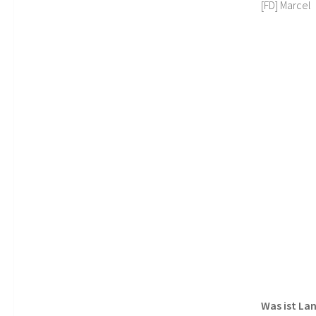
[FD] Marcel
Was ist La