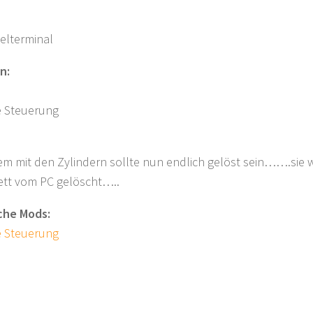
elterminal
n:
e Steuerung
m mit den Zylindern sollte nun endlich gelöst sein…….sie w
tt vom PC gelöscht…..
iche Mods:
e Steuerung