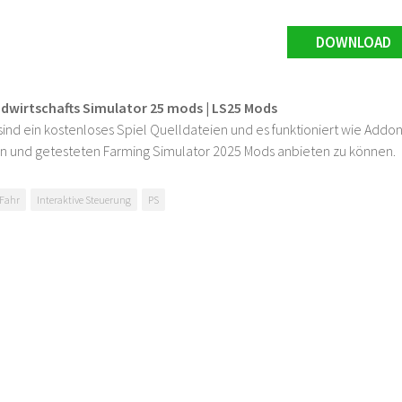
DOWNLOAD
ndwirtschafts Simulator 25 mods | LS25 Mods
ind ein kostenloses Spiel Quelldateien und es funktioniert wie Addons
n und getesteten Farming Simulator 2025 Mods anbieten zu können.
 Fahr
Interaktive Steuerung
PS