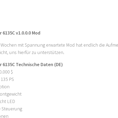
r 6135C v1.0.0.0 Mod
t Wochen mit Spannung erwartete Mod hat endlich die Aufme
icht, uns hierfür zu unterstützen.
r 6135C Technische Daten (DE)
0.000 $
 135 PS
ption
rontgewicht
icht LED
e Steuerung
onen