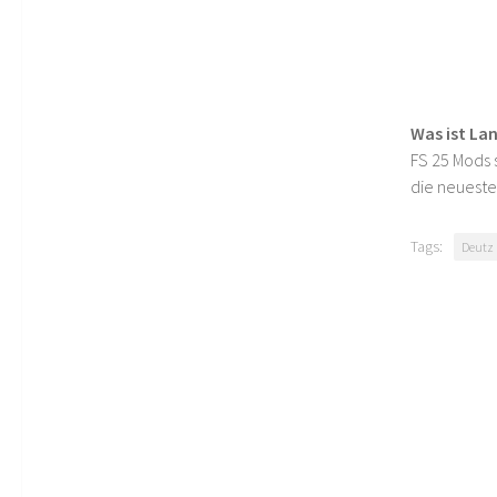
Was ist La
FS 25 Mods s
die neueste
Tags:
Deutz