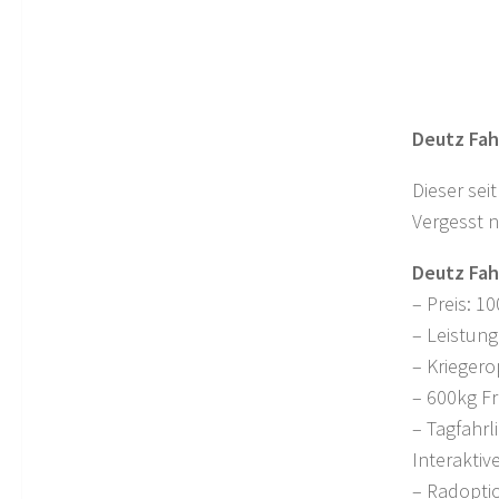
Deutz Fah
Dieser sei
Vergesst n
Deutz Fah
– Preis: 10
– Leistung
– Kriegero
– 600kg F
– Tagfahrl
Interaktiv
– Radopti