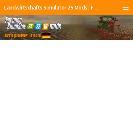
Landwirtschafts Simulator 25 Mods | Farming Simulator 25 Mods | FS25 Mods