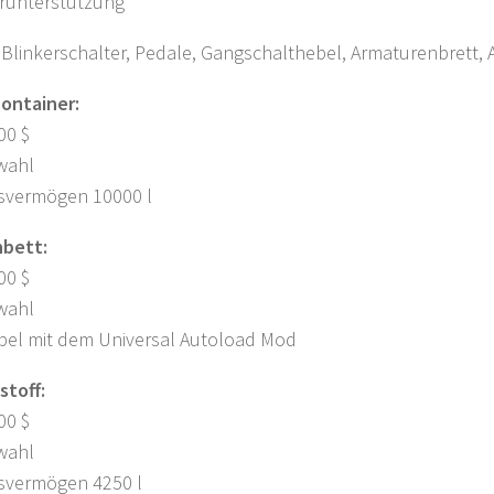
erunterstützung
 Blinkerschalter, Pedale, Gangschalthebel, Armaturenbrett, 
ontainer:
00 $
wahl
svermögen 10000 l
bett:
00 $
wahl
bel mit dem Universal Autoload Mod
stoff:
00 $
wahl
svermögen 4250 l