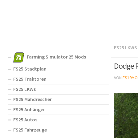
FS25 LKWS
Farming Simulator 25 Mods
Dodge R
FS25 Stadtplan
VON
FS19MO
FS25 Traktoren
FS25 LKWs
FS25 Mähdrescher
FS25 Anhänger
FS25 Autos
FS25 Fahrzeuge