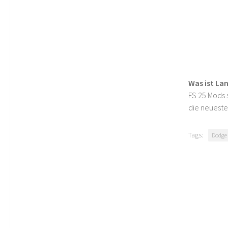
Was ist La
FS 25 Mods s
die neueste
Tags:
Dodge