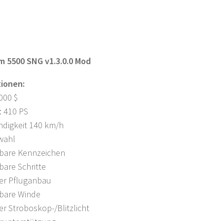
 5500 SNG v1.3.0.0 Mod
tionen:
3000 $
: 410 PS
ndigkeit 140 km/h
wahl
bare Kennzeichen
are Schritte
er Pfluganbau
bare Winde
r Stroboskop-/Blitzlicht