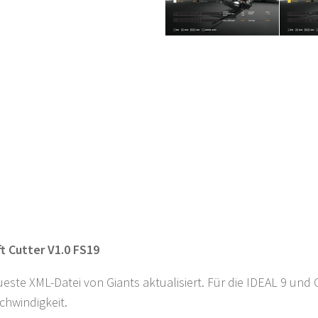
t Cutter V1.0 FS19
ueste XML-Datei von Giants aktualisiert. Für die IDEAL 9 un
chwindigkeit.