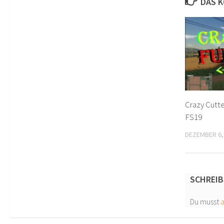
DAS K
Crazy Cutte
FS19
DEZEMBER 6,
SCHREIB
Du musst