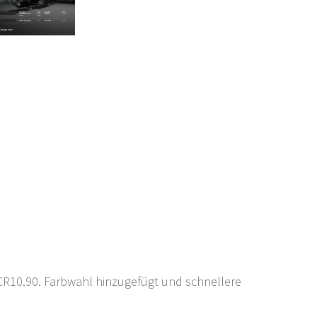
d CR10.90. Farbwahl hinzugefügt und schnellere