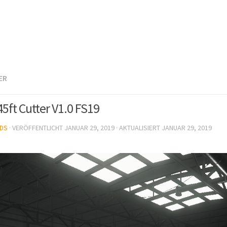
ER
45ft Cutter V1.0 FS19
DS
· VERÖFFENTLICHT
JANUAR 29, 2019
· AKTUALISIERT
JANUAR 29, 2019