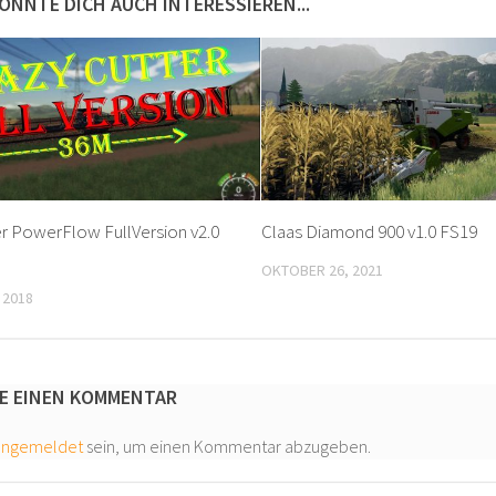
ÖNNTE DICH AUCH INTERESSIEREN...
r PowerFlow FullVersion v2.0
Claas Diamond 900 v1.0 FS19
OKTOBER 26, 2021
 2018
E EINEN KOMMENTAR
angemeldet
sein, um einen Kommentar abzugeben.