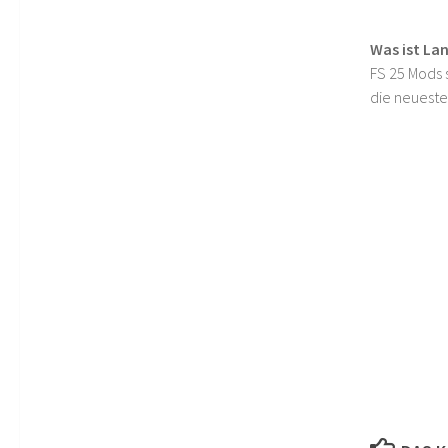
Was ist La
FS 25 Mods s
die neueste