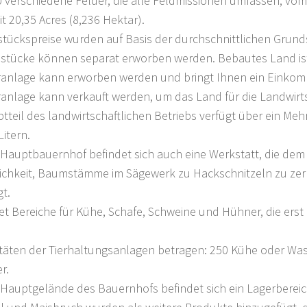
0 verschiedene Felder, die alle Feldmissionen umfassen, vom 
t 20,35 Acres (8,236 Hektar).
stückspreise wurden auf Basis der durchschnittlichen Grun
dstücke können separat erworben werden. Bebautes Land ist,
aranlage kann erworben werden und bringt Ihnen ein Einkom
ranlage kann verkauft werden, um das Land für die Landwirts
tteil des landwirtschaftlichen Betriebs verfügt über ein M
Litern.
 Hauptbauernhof befindet sich auch eine Werkstatt, die dem
ichkeit, Baumstämme im Sägewerk zu Hackschnitzeln zu zerk
t.
tet Bereiche für Kühe, Schafe, Schweine und Hühner, die e
täten der Tierhaltungsanlagen betragen: 250 Kühe oder Was
r.
Hauptgelände des Bauernhofs befindet sich ein Lagerbereich