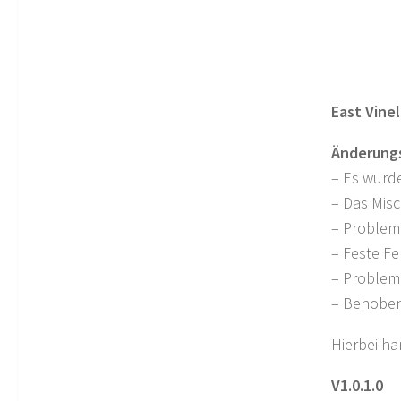
East Vine
Änderungs
– Es wurd
– Das Mis
– Problem
– Feste Fe
– Problem
– Behoben
Hierbei ha
V1.0.1.0