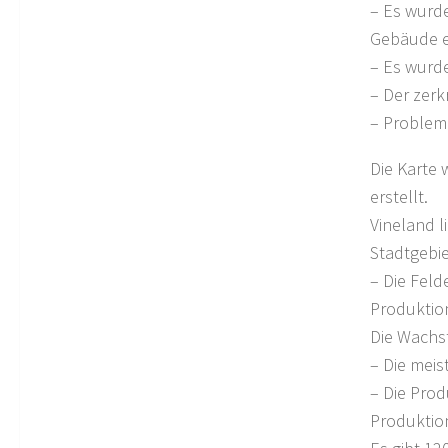
– Es wurde
Gebäude e
– Es wurd
– Der zerk
– Problem 
Die Karte 
erstellt.
Vineland l
Stadtgebi
– Die Feld
Produktion
Die Wachs
– Die meis
– Die Prod
Produktio