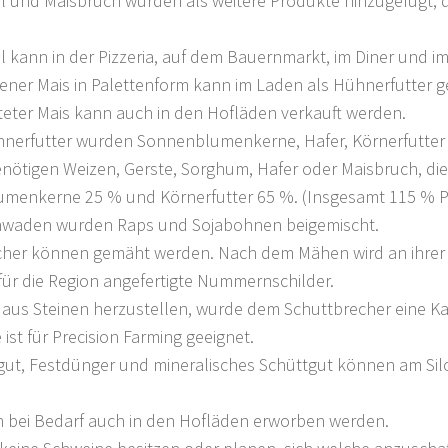
 und Maisbruch wurden als weitere Produkte hinzugefügt, d
 kann in der Pizzeria, auf dem Bauernmarkt, im Diner und i
ner Mais in Palettenform kann im Laden als Hühnerfutter ge
teter Mais kann auch in den Hofläden verkauft werden.
nerfutter wurden Sonnenblumenkerne, Hafer, Körnerfutter 
nötigen Weizen, Gerste, Sorghum, Hafer oder Maisbruch, di
menkerne 25 % und Körnerfutter 65 %. (Insgesamt 115 % Pr
hwaden wurden Raps und Sojabohnen beigemischt.
ucher können gemäht werden. Nach dem Mähen wird an ihrer 
 für die Region angefertigte Nummernschilder.
 aus Steinen herzustellen, wurde dem Schuttbrecher eine K
 ist für Precision Farming geeignet.
tgut, Festdünger und mineralisches Schüttgut können am Si
n bei Bedarf auch in den Hofläden erworben werden.