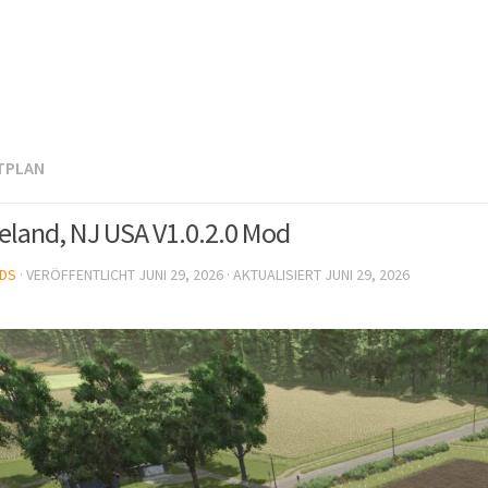
TPLAN
neland, NJ USA V1.0.2.0 Mod
DS
· VERÖFFENTLICHT
JUNI 29, 2026
· AKTUALISIERT
JUNI 29, 2026