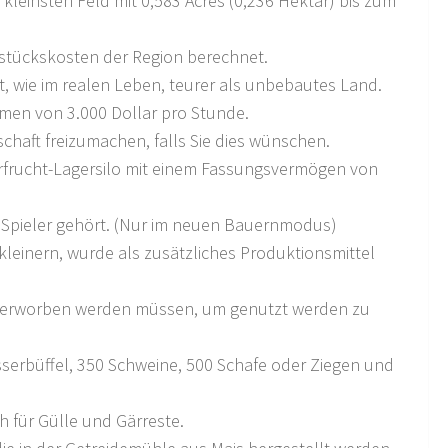
kleinsten Feld mit 0,583 Acres (0,236 Hektar) bis zum
dstückskosten der Region berechnet.
 wie im realen Leben, teurer als unbebautes Land.
men von 3.000 Dollar pro Stunde.
chaft freizumachen, falls Sie dies wünschen.
ehrfrucht-Lagersilo mit einem Fassungsvermögen von
 Spieler gehört. (Nur im neuen Bauernmodus)
leinern, wurde als zusätzliches Produktionsmittel
rst erworben werden müssen, um genutzt werden zu
serbüffel, 350 Schweine, 500 Schafe oder Ziegen und
 für Gülle und Gärreste.