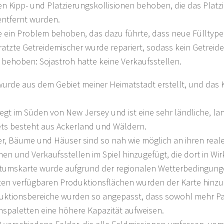
n Kipp- und Platzierungskollisionen behoben, die das Platz
ntfernt wurden.
e ein Problem behoben, das dazu führte, dass neue Fülltyp
ratzte Getreidemischer wurde repariert, sodass kein Getreid
behoben: Sojastroh hatte keine Verkaufsstellen.
wurde aus dem Gebiet meiner Heimatstadt erstellt, und das 
iegt im Süden von New Jersey und ist eine sehr ländliche, lan
ets besteht aus Ackerland und Wäldern.
er, Bäume und Häuser sind so nah wie möglich an ihren real
en und Verkaufsstellen im Spiel hinzugefügt, die dort in Wirkl
tumskarte wurde aufgrund der regionalen Wetterbedingung
ten verfügbaren Produktionsflächen wurden der Karte hinzu
uktionsbereiche wurden so angepasst, dass sowohl mehr Pal
nspaletten eine höhere Kapazität aufweisen.