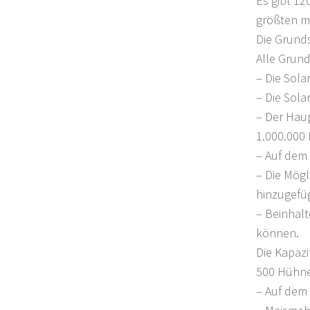
Es gibt 12
größten mi
Die Grund
Alle Grun
– Die Sol
– Die Sola
– Der Haup
1.000.000 
– Auf dem
– Die Mögl
hinzugefüg
– Beinhal
können.
Die Kapazi
500 Hühne
– Auf dem 