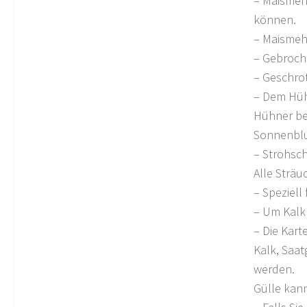
– Maismehl
können.
– Maismehl
– Gebroche
– Geschro
– Dem Hüh
Hühner be
Sonnenblu
– Strohsc
Alle Strä
– Speziell
– Um Kalk
– Die Karte
Kalk, Saa
werden.
Gülle kan