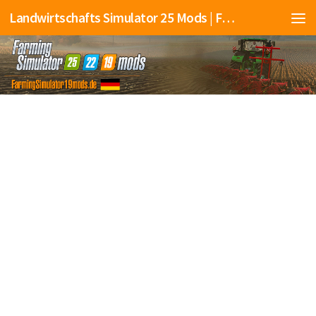
Landwirtschafts Simulator 25 Mods | Farming Simulator 25 Mods | FS25 Mods