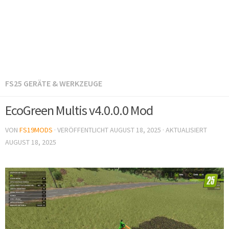
FS25 GERÄTE & WERKZEUGE
EcoGreen Multis v4.0.0.0 Mod
VON
FS19MODS
· VERÖFFENTLICHT
AUGUST 18, 2025
· AKTUALISIERT
AUGUST 18, 2025