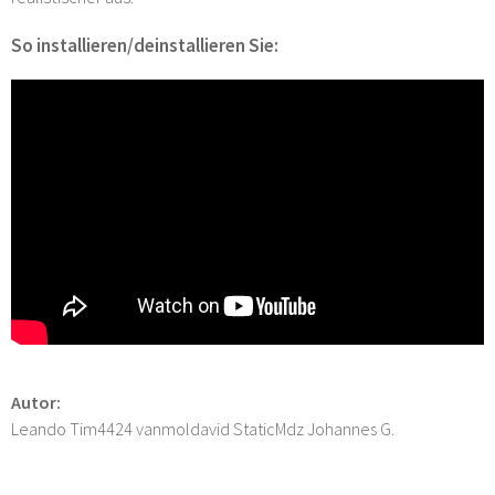
So installieren/deinstallieren Sie:
Autor:
Leando Tim4424 vanmoldavid StaticMdz Johannes G.