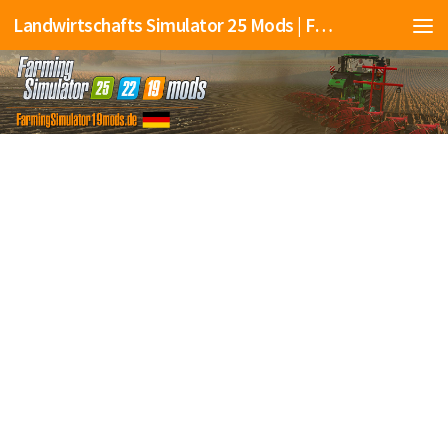
Landwirtschafts Simulator 25 Mods | Farming Simulator 25 Mods | FS25 Mods