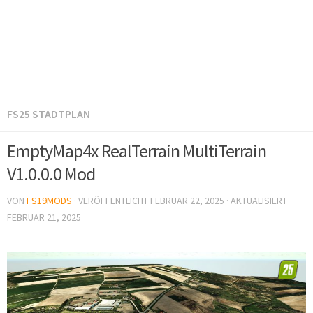
FS25 STADTPLAN
EmptyMap4x RealTerrain MultiTerrain
V1.0.0.0 Mod
VON
FS19MODS
· VERÖFFENTLICHT
FEBRUAR 22, 2025
· AKTUALISIERT
FEBRUAR 21, 2025