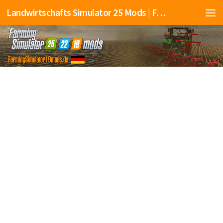
Landwirtschafts Simulator 25 Mods | Farming Simulator 25 Mods | FS25 Mods