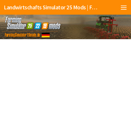
Landwirtschafts Simulator 25 Mods | Farming Simulator 25 Mods | FS25 Mods