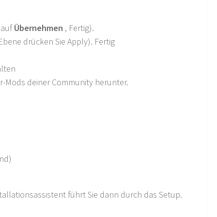
 auf
Übernehmen
, Fertig).
bene drücken Sie Apply). Fertig
lten
er-Mods deiner Community herunter.
end)
tallationsassistent führt Sie dann durch das Setup.