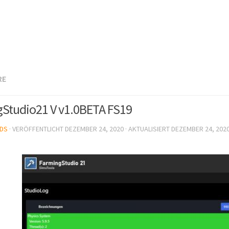
RE
Studio21 V v1.0BETA FS19
DS
· VERÖFFENTLICHT
DEZEMBER 24, 2020
· AKTUALISIERT
DEZEMBER 24, 202