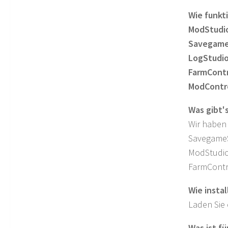
Wie funkti
ModStudi
Savegame
LogStudio
FarmContr
ModContro
Was gibt'
Wir haben 
SavegameS
ModStudio
FarmContro
Wie instal
Laden Sie 
Was ist fü