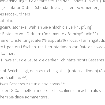
netverbindung für die Startseite und den Update-Hinweis. (H
ng Simulator-Ordner (standardmäßig in den Dokumenten)
des Mods-Ordners
kollpfad
g-Simulator.exe (Wählen Sie einfach die Verknüpfung)
um Erstellen von Ordnern (Dokumente / FarmingStudio20)
 einer Einstellungsdatei (% appdata% / local / FarmingStudi
en Updater) Löschen und Herunterladen von Dateien sowie er
u können.
r Hinweis für die Leute, die denken, ich hätte nichts Besseres
otal-Bericht sagt, dass es nichts gibt … (unten zu finden) (A
en Knall hat ^^)
twas Besseres zu tun als so etwas ^^
 der LS-Com helfen und sie nicht schlimmer machen als sie b
chern Sie diese Kommentare!