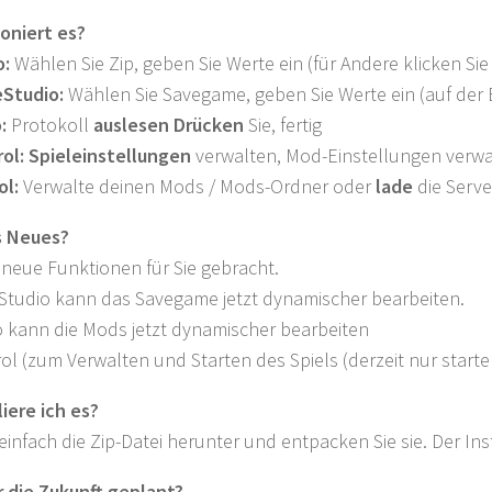
oniert es?
o:
Wählen Sie Zip, geben Sie Werte ein (für Andere klicken Sie
Studio:
Wählen Sie Savegame, geben Sie Werte ein (auf der E
:
Protokoll
auslesen Drücken
Sie, fertig
ol: Spieleinstellungen
verwalten, Mod-Einstellungen verwa
l:
Verwalte deinen Mods / Mods-Ordner oder
lade
die Serv
s Neues?
neue Funktionen für Sie gebracht.
tudio kann das Savegame jetzt dynamischer bearbeiten.
 kann die Mods jetzt dynamischer bearbeiten
l (zum Verwalten und Starten des Spiels (derzeit nur start
liere ich es?
einfach die Zip-Datei herunter und entpacken Sie sie. Der Ins
r die Zukunft geplant?