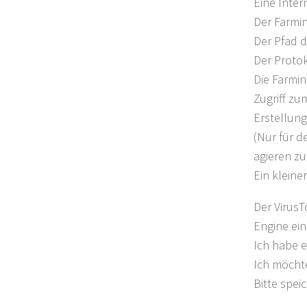
Eine Inter
Der Farmi
Der Pfad 
Der Proto
Die Farmin
Zugriff z
Erstellung
(Nur für d
agieren z
Ein kleine
Der VirusT
Engine ein
Ich habe e
Ich möchte
Bitte spei