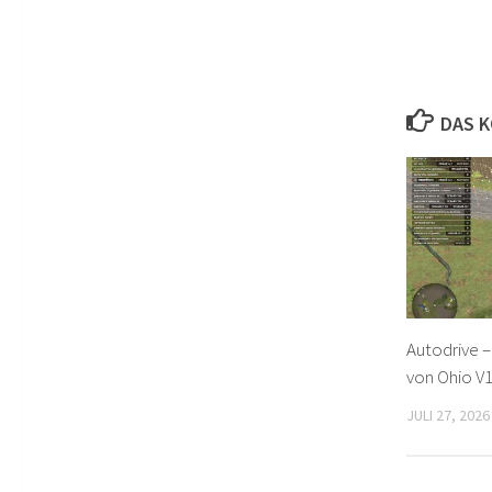
DAS K
Autodrive –
von Ohio V1
JULI 27, 2026