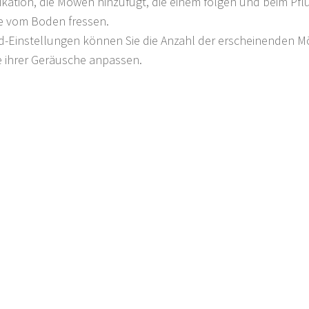
ikation, die Möwen hinzufügt, die einem folgen und beim Pfl
 vom Boden fressen.
-Einstellungen können Sie die Anzahl der erscheinenden Mö
e ihrer Geräusche anpassen.