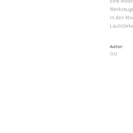
Eine Modif
Werkzeuge
In den Mod
Lautstärk
Autor:
Ozz