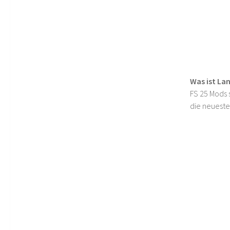
Was ist La
FS 25 Mods s
die neueste