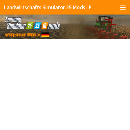
Landwirtschafts Simulator 25 Mods | Farming Simulator 25 Mods | FS25 Mods