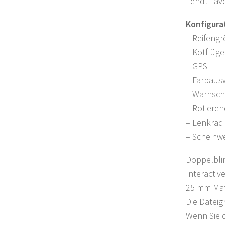
Fendt Favo
Konfigura
– Reifeng
– Kotflüge
– GPS
– Farbaus
– Warnsch
– Rotiere
– Lenkrad
– Scheinwe
Doppelblin
Interactive
25 mm Mat
Die Dateig
Wenn Sie d