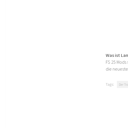
Was ist La
FS 25 Mods s
die neueste
Tags:
Der Tr