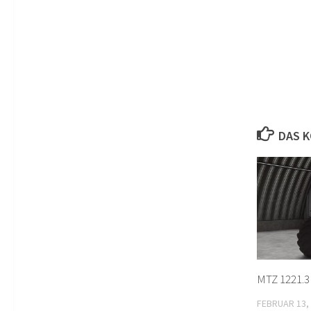
DAS K
MTZ 1221.3 
FEBRUAR 13,