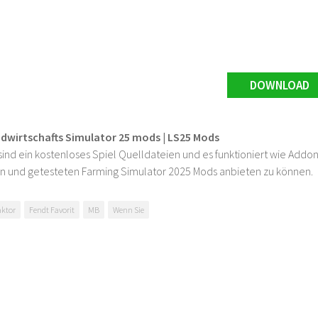
DOWNLOAD
ndwirtschafts Simulator 25 mods | LS25 Mods
ind ein kostenloses Spiel Quelldateien und es funktioniert wie Addons
n und getesteten Farming Simulator 2025 Mods anbieten zu können.
aktor
Fendt Favorit
MB
Wenn Sie