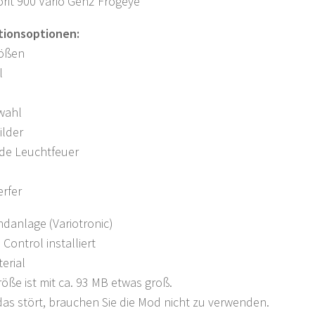
rit 900 Vario Gen2 Frogeye
tionsoptionen:
rößen
l
wahl
ilder
nde Leuchtfeuer
rfer
danlage (Variotronic)
 Control installiert
erial
röße ist mit ca. 93 MB etwas groß.
as stört, brauchen Sie die Mod nicht zu verwenden.