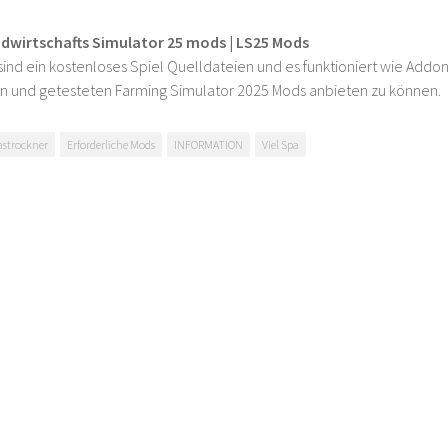
ndwirtschafts Simulator 25 mods | LS25 Mods
ind ein kostenloses Spiel Quelldateien und es funktioniert wie Addons
n und getesteten Farming Simulator 2025 Mods anbieten zu können.
astrockner
Erforderliche Mods
INFORMATION
Viel Spa