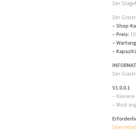
Der Silage
Der Grastr
– Shop-Ka
– Preis:
10
– Wartung
– Kapazitä
INFORMAT
Der Grastr
V1.0.0.1
– Kleiner
– Modi an
Erforderl
Siliermitte