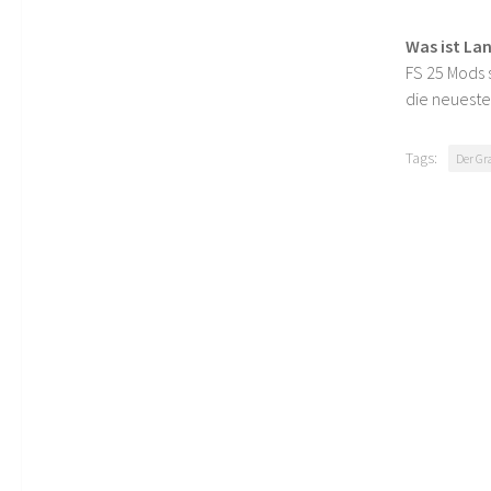
Was ist La
FS 25 Mods s
die neueste
Tags:
Der Gr