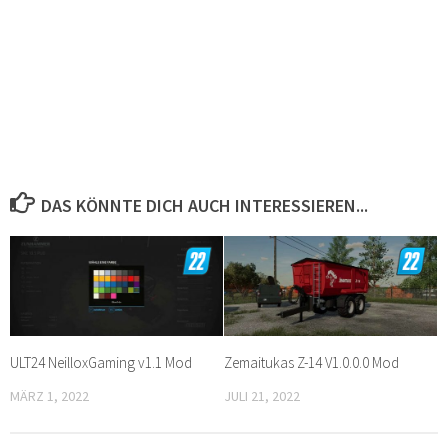
DAS KÖNNTE DICH AUCH INTERESSIEREN...
ULT24 NeilloxGaming v1.1 Mod
Zemaitukas Z-14 V1.0.0.0 Mod
MÄRZ 1, 2022
JULI 21, 2022