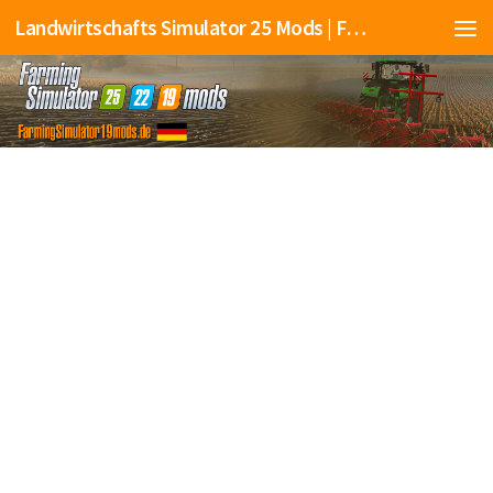
Landwirtschafts Simulator 25 Mods | Farming Simulator 25 Mods | FS25 Mods