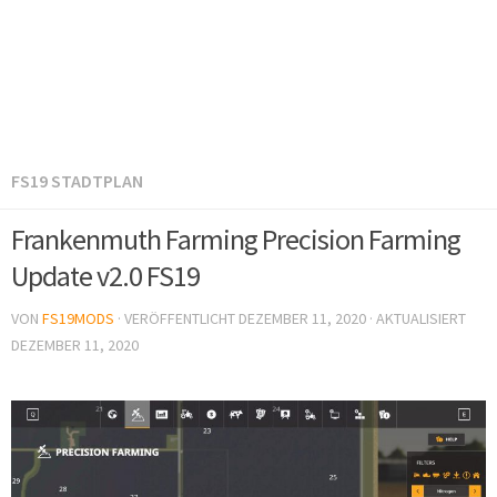
FS19 STADTPLAN
Frankenmuth Farming Precision Farming
Update v2.0 FS19
VON
FS19MODS
· VERÖFFENTLICHT
DEZEMBER 11, 2020
· AKTUALISIERT
DEZEMBER 11, 2020