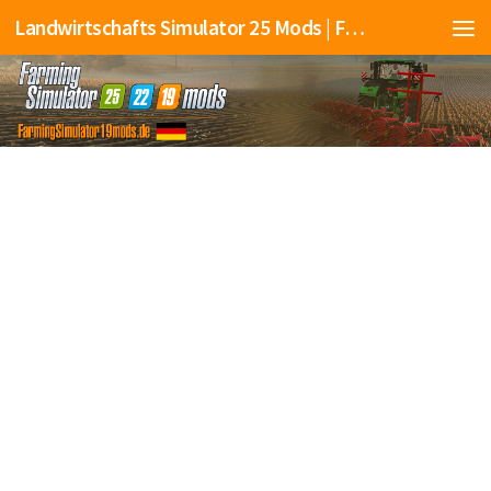
Landwirtschafts Simulator 25 Mods | Farming Simulator 25 Mods | FS25 Mods