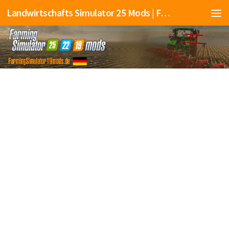
Landwirtschafts Simulator 25 Mods | Farming Simulator 25 Mods | FS25 Mods