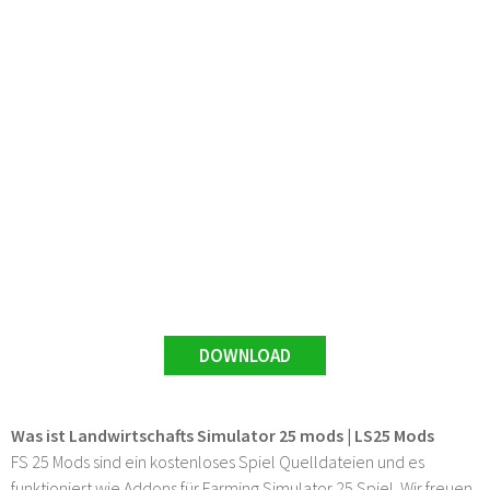
DOWNLOAD
Was ist Landwirtschafts Simulator 25 mods | LS25 Mods
FS 25 Mods sind ein kostenloses Spiel Quelldateien und es
funktioniert wie Addons für Farming Simulator 25 Spiel. Wir freuen