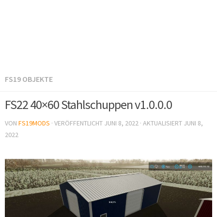
FS19 OBJEKTE
FS22 40×60 Stahlschuppen v1.0.0.0
VON
FS19MODS
· VERÖFFENTLICHT
JUNI 8, 2022
· AKTUALISIERT
JUNI 8,
2022