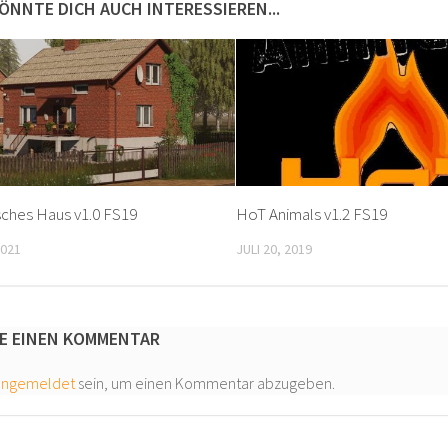
ÖNNTE DICH AUCH INTERESSIEREN...
sches Haus v1.0 FS19
HoT Animals v1.2 FS19
2021
JULI 20, 2019
E EINEN KOMMENTAR
angemeldet
sein, um einen Kommentar abzugeben.