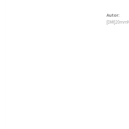
Autor:
[DMI]20mm