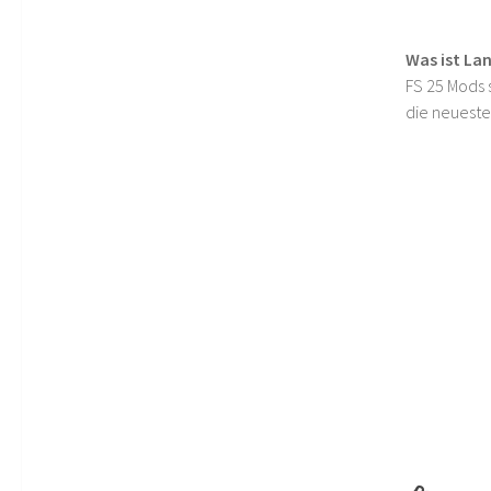
Was ist La
FS 25 Mods s
die neueste