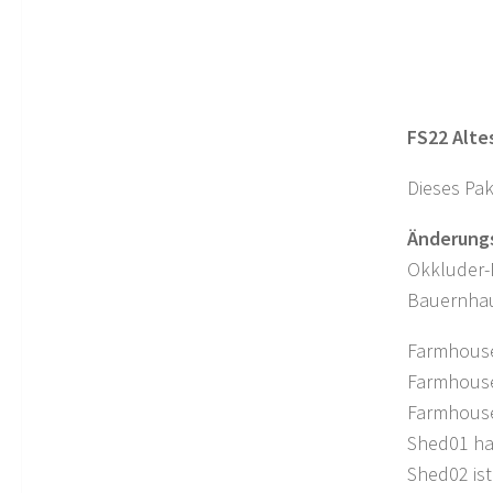
FS22 Alte
Dieses Pa
Änderungs
Okkluder
Bauernhau
Farmhouse
Farmhouse0
Farmhouse0
Shed01 hat
Shed02 ist