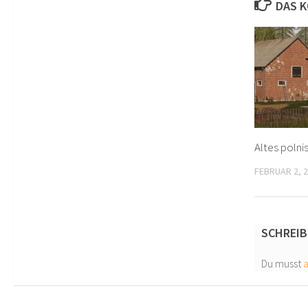
DAS K
Altes polni
FEBRUAR 2, 
SCHREIB
Du musst